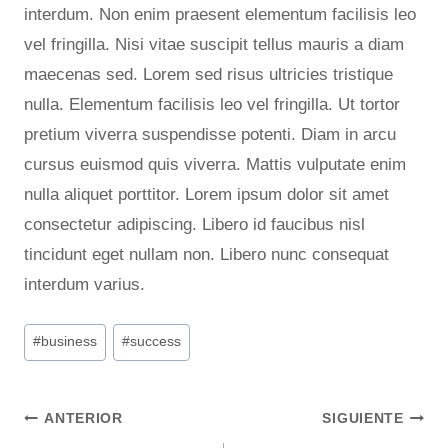
interdum. Non enim praesent elementum facilisis leo
vel fringilla. Nisi vitae suscipit tellus mauris a diam
maecenas sed. Lorem sed risus ultricies tristique
nulla. Elementum facilisis leo vel fringilla. Ut tortor
pretium viverra suspendisse potenti. Diam in arcu
cursus euismod quis viverra. Mattis vulputate enim
nulla aliquet porttitor. Lorem ipsum dolor sit amet
consectetur adipiscing. Libero id faucibus nisl
tincidunt eget nullam non. Libero nunc consequat
interdum varius.
Etiquetas
#
business
#
success
de
la
Navegación
entrada:
ANTERIOR
SIGUIENTE