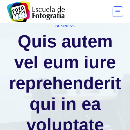
Saltar
al
contenido
BUSINESS
Quis autem
vel eum iure
reprehenderit
qui in ea
voluptate