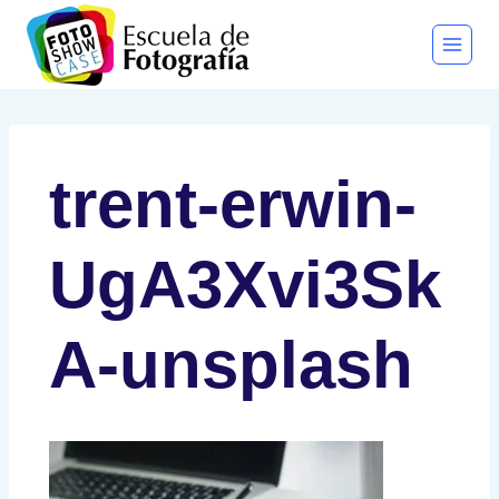
Saltar
al
contenido
trent-erwin-
UgA3Xvi3Sk
A-unsplash