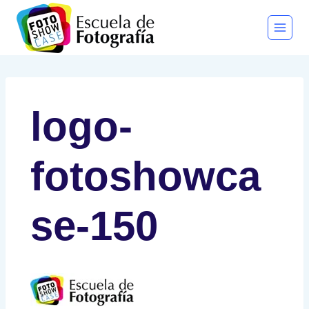
Saltar
al
contenido
logo-
fotoshowca
se-150